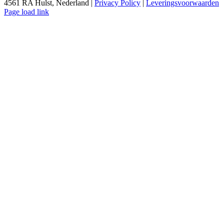
4561 RA Hulst, Nederland |
Privacy Policy
|
Leveringsvoorwaarden
Page load link
Ga
naar
de
bovenkant