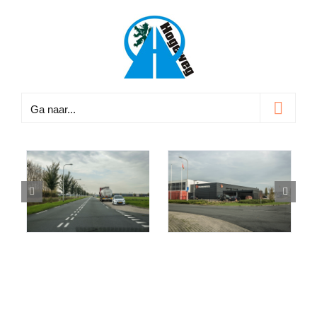
Ga
naar
inhoud
Ga naar...