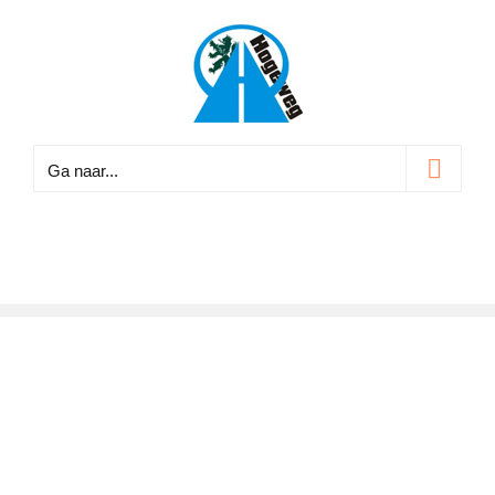
Ga
naar
inhoud
Ga naar...