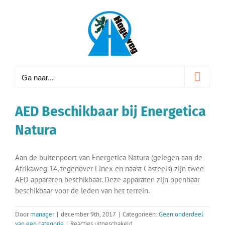
Ga
naar
inhoud
Ga naar...
AED Beschikbaar bij Energetica
Natura
Aan de buitenpoort van Energetica Natura (gelegen aan de
Afrikaweg 14, tegenover Linex en naast Casteels) zijn twee
AED apparaten beschikbaar. Deze apparaten zijn openbaar
beschikbaar voor de leden van het terrein.
Door
manager
|
december 9th, 2017
|
Categorieën:
Geen onderdeel
voor
van een categorie
|
Reacties uitgeschakeld