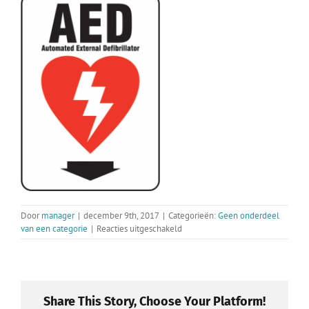
Door
manager
|
december 9th, 2017
|
Categorieën:
Geen onderdeel
voor
van een categorie
|
Reacties uitgeschakeld
AED
Beschikbaar
bij
Energetica
Natura
Share This Story, Choose Your Platform!