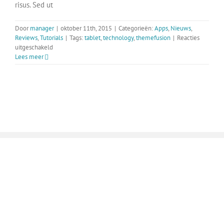
risus. Sed ut
Door
manager
|
oktober 11th, 2015
|
Categorieën:
Apps
,
Nieuws
,
Reviews
,
Tutorials
|
Tags:
tablet
,
technology
,
themefusion
|
Reacties
voor
uitgeschakeld
Etiam
Lees meer
venenatis
nibh
et
dapibus
bibendum
aliquam
feugiat