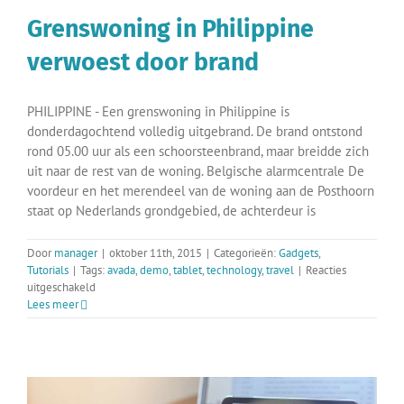
Grenswoning in Philippine
verwoest door brand
PHILIPPINE - Een grenswoning in Philippine is
donderdagochtend volledig uitgebrand. De brand ontstond
rond 05.00 uur als een schoorsteenbrand, maar breidde zich
uit naar de rest van de woning. Belgische alarmcentrale De
voordeur en het merendeel van de woning aan de Posthoorn
staat op Nederlands grondgebied, de achterdeur is
Door
manager
|
oktober 11th, 2015
|
Categorieën:
Gadgets
,
Tutorials
|
Tags:
avada
,
demo
,
tablet
,
technology
,
travel
|
Reacties
voor
uitgeschakeld
Grenswoning
Lees meer
in
Philippine
verwoest
door
brand