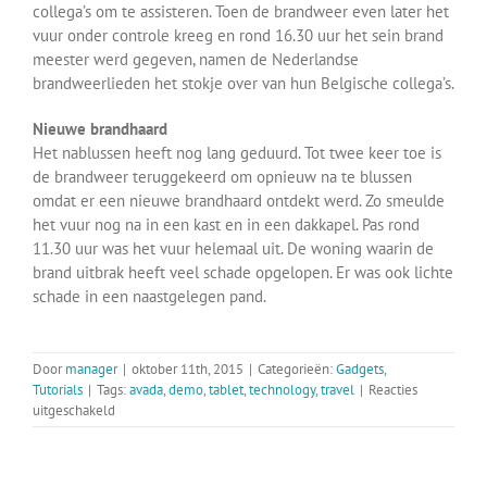
collega’s om te assisteren. Toen de brandweer even later het
vuur onder controle kreeg en rond 16.30 uur het sein brand
meester werd gegeven, namen de Nederlandse
brandweerlieden het stokje over van hun Belgische collega’s.
Nieuwe brandhaard
Het nablussen heeft nog lang geduurd. Tot twee keer toe is
de brandweer teruggekeerd om opnieuw na te blussen
omdat er een nieuwe brandhaard ontdekt werd. Zo smeulde
het vuur nog na in een kast en in een dakkapel. Pas rond
11.30 uur was het vuur helemaal uit. De woning waarin de
brand uitbrak heeft veel schade opgelopen. Er was ook lichte
schade in een naastgelegen pand.
Door
manager
|
oktober 11th, 2015
|
Categorieën:
Gadgets
,
Tutorials
|
Tags:
avada
,
demo
,
tablet
,
technology
,
travel
|
Reacties
voor
uitgeschakeld
Grenswoning
in
Philippine