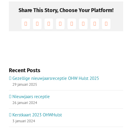
verwoest
door
Share This Story, Choose Your Platform!
brand
Facebook
X
Reddit
LinkedIn
Tumblr
Pinterest
Vk
E-
mail
Recent Posts
Gezellige nieuwjaarsreceptie OHW Hulst 2025
29 januari 2025
Nieuwjaars receptie
26 januari 2024
Kerstkaart 2023 OHWHulst
3 januari 2024