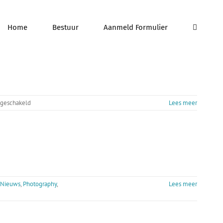
Home
Bestuur
Aanmeld Formulier
voor
tgeschakeld
Lees meer
Uitstap
linde
Nieuws
,
Photography
,
Lees meer