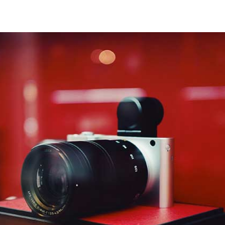
Grenswoning
in
Philippine
verwoest
door
brand