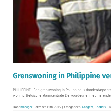
Grenswoning in Philippine v
PHILIPPINE - Een grenswoning in Philippine is donderdagochte
woning. Belgische alarmcentrale De voordeur en het merendee
Door
manager
|
oktober 11th, 2015
|
Categorieën:
Gadgets
,
Tutorials
|
T