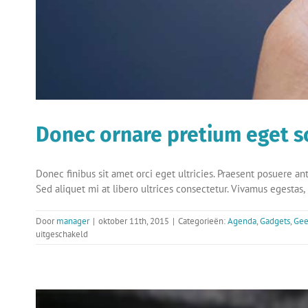
Donec ornare pretium eget sc
Donec finibus sit amet orci eget ultricies. Praesent posuere ant
Sed aliquet mi at libero ultrices consectetur. Vivamus egestas,
Door
manager
|
oktober 11th, 2015
|
Categorieën:
Agenda
,
Gadgets
,
Gee
voor
uitgeschakeld
Donec
ornare
pretium
eget
scelisque