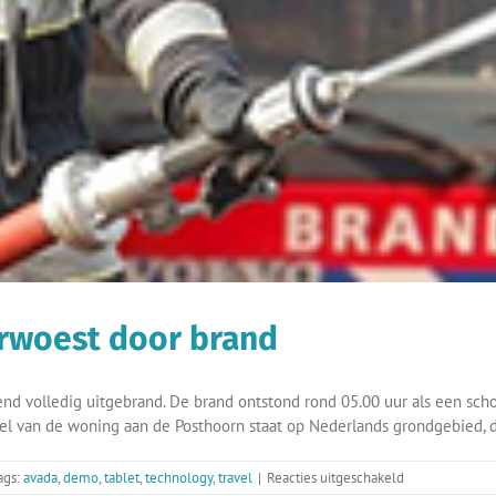
erwoest door brand
nd volledig uitgebrand. De brand ontstond rond 05.00 uur als een scho
l van de woning aan de Posthoorn staat op Nederlands grondgebied, d
voor
ags:
avada
,
demo
,
tablet
,
technology
,
travel
|
Reacties uitgeschakeld