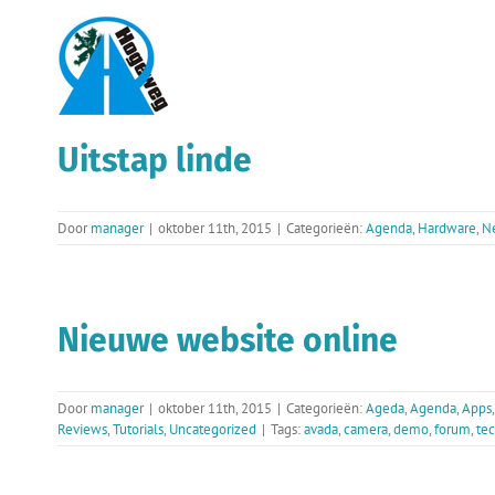
Ga
naar
inhoud
Uitstap linde
Door
manager
|
oktober 11th, 2015
|
Categorieën:
Agenda
,
Hardware
,
N
Nieuwe website online
Door
manager
|
oktober 11th, 2015
|
Categorieën:
Ageda
,
Agenda
,
Apps
Reviews
,
Tutorials
,
Uncategorized
|
Tags:
avada
,
camera
,
demo
,
forum
,
te