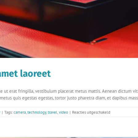
 amet laoreet
e ut erat fringilla, vestibulum placerat metus mattis. Aenean dictum vita
 metus quis egestas egestas, tortor justo pharetra diam, et dapibus mass
voor
y
|
Tags:
camera
,
technology
,
travel
,
video
|
Reacties uitgeschakeld
Donec
facilis
sodales
leo