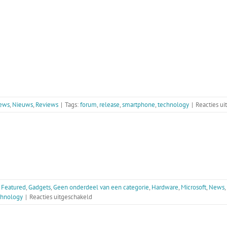
ews
,
Nieuws
,
Reviews
|
Tags:
forum
,
release
,
smartphone
,
technology
|
Reacties ui
,
Featured
,
Gadgets
,
Geen onderdeel van een categorie
,
Hardware
,
Microsoft
,
News
,
voor
chnology
|
Reacties uitgeschakeld
Nieuwe
website
online