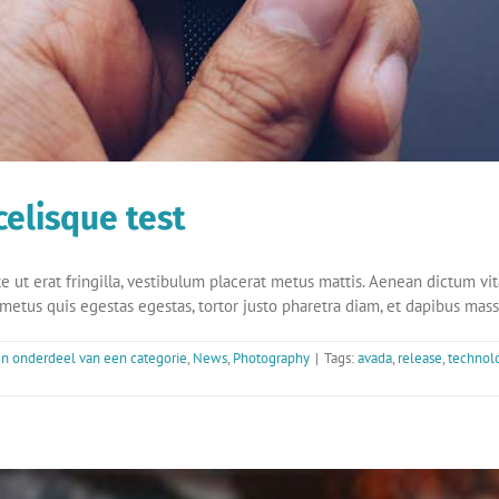
elisque test
e ut erat fringilla, vestibulum placerat metus mattis. Aenean dictum vita
 metus quis egestas egestas, tortor justo pharetra diam, et dapibus mass
n onderdeel van een categorie
,
News
,
Photography
|
Tags:
avada
,
release
,
technol