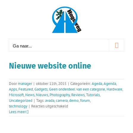
Ga
naar
inhoud
Ga naar...
Nieuwe website online
Door
manager
|
oktober 11th, 2015
|
Categorieën:
Ageda
,
Agenda
,
Apps
,
Featured
,
Gadgets
,
Geen onderdeel van een categorie
,
Hardware
,
Microsoft
,
News
,
Nieuws
,
Photography
,
Reviews
,
Tutorials
,
Uncategorized
|
Tags:
avada
,
camera
,
demo
,
forum
,
voor
technology
|
Reacties uitgeschakeld
Nieuwe
Lees meer
website
online