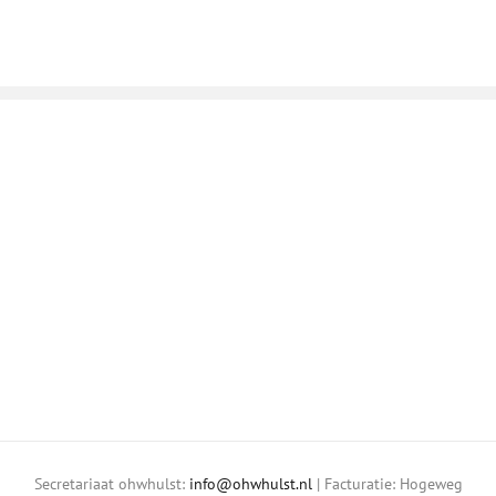
in
2016
Secretariaat ohwhulst:
info@ohwhulst.nl
| Facturatie: Hogeweg