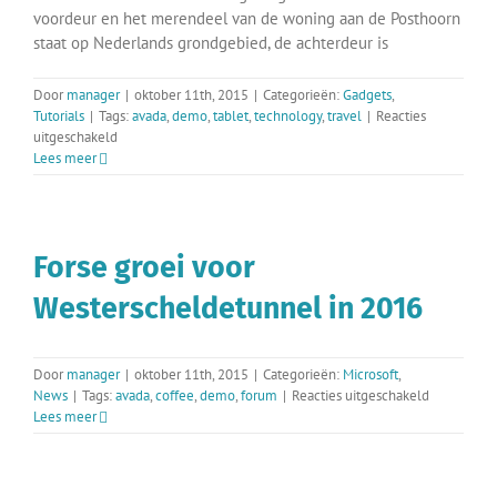
voordeur en het merendeel van de woning aan de Posthoorn
staat op Nederlands grondgebied, de achterdeur is
Door
manager
|
oktober 11th, 2015
|
Categorieën:
Gadgets
,
Tutorials
|
Tags:
avada
,
demo
,
tablet
,
technology
,
travel
|
Reacties
voor
uitgeschakeld
Grenswoning
Lees meer
in
Philippine
verwoest
door
Forse groei voor
brand
Westerscheldetunnel in 2016
Door
manager
|
oktober 11th, 2015
|
Categorieën:
Microsoft
,
voor
News
|
Tags:
avada
,
coffee
,
demo
,
forum
|
Reacties uitgeschakeld
Forse
Lees meer
groei
voor
Westersche