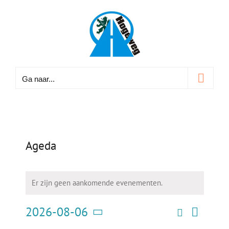
Ga
naar
inhoud
Ga naar...
Ageda
Er zijn geen aankomende evenementen.
2026-08-06
Zoeken
Eve
Evene
Maand
Selecteer