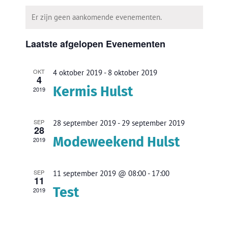
Kalender
wee
een
Zoeke
Er zijn geen aankomende evenementen.
datum.
van
navi
en
Laatste afgelopen Evenementen
Evenementen
weerg
OKT
4 oktober 2019
-
8 oktober 2019
4
naviga
Kermis Hulst
2019
SEP
28 september 2019
-
29 september 2019
28
Modeweekend Hulst
2019
SEP
11 september 2019 @ 08:00
-
17:00
11
Test
2019