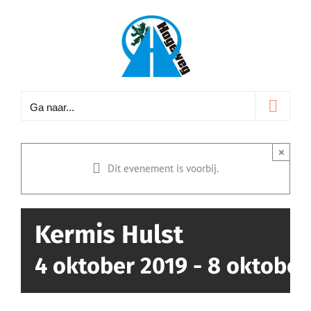
Ga
naar
inhoud
Ga naar...
×
Dit evenement is voorbij.
Kermis Hulst
4 oktober 2019
-
8 oktober