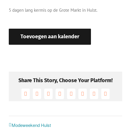
5 dagen lang kermis op de Grote Markt in Hulst.
Toevoegen aan kalender
Share This Story, Choose Your Platform!
Facebook
X
Reddit
LinkedIn
Tumblr
Pinterest
Vk
E-
mail
Modeweekend Hulst