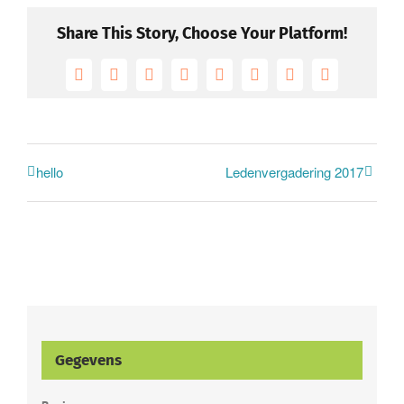
Share This Story, Choose Your Platform!
Facebook
X
Reddit
LinkedIn
Tumblr
Pinterest
Vk
E-
mail
hello
Ledenvergadering 2017
Gegevens