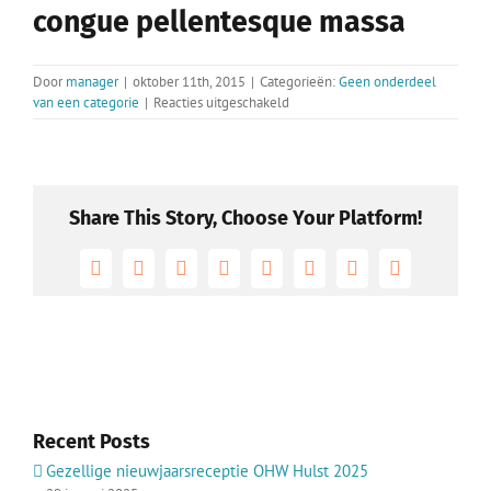
congue pellentesque massa
Door
manager
|
oktober 11th, 2015
|
Categorieën:
Geen onderdeel
voor
van een categorie
|
Reacties uitgeschakeld
Mauris
ornare
aliquam
odio
eu
Share This Story, Choose Your Platform!
congue
pellentesque
massa
Facebook
X
Reddit
LinkedIn
Tumblr
Pinterest
Vk
E-
mail
Recent Posts
Gezellige nieuwjaarsreceptie OHW Hulst 2025