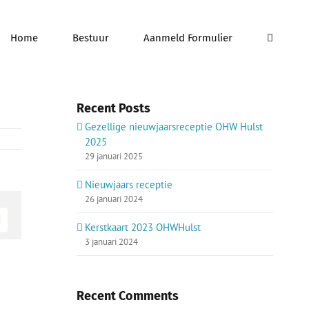
Home
Bestuur
Aanmeld Formulier
Recent Posts
Gezellige nieuwjaarsreceptie OHW Hulst
2025
ctie
29 januari 2025
eweg
Nieuwjaars receptie
26 januari 2024
E-
Kerstkaart 2023 OHWHulst
mail
3 januari 2024
Recent Comments