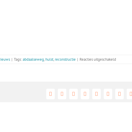
voor
ieuws
|
Tags:
abdaalseweg
,
hulst
,
reconstructie
|
Reacties uitgeschakeld
Reconstru
Absdaals
Facebook
X
Reddit
LinkedIn
Tumblr
Pinterest
Vk